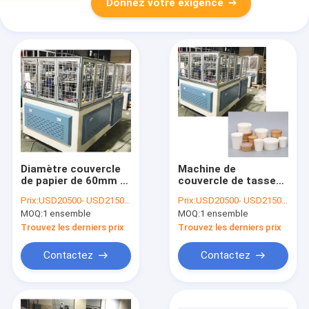
Donnez votre exigence
Diamètre couvercle
Machine de
de papier de 60mm à
couvercle de tasse
de 125mm rendant la
de café du contrôle
Prix:
USD20500- USD21500 / set
Prix:
USD20500- USD21500 / set
machine à faible
280-450gsm de PLC
MOQ:
1 ensemble
MOQ:
1 ensemble
bruit
de la CE pour le
couvercle de tasse
Trouvez les derniers prix
Trouvez les derniers prix
de papier
Contactez
Contactez