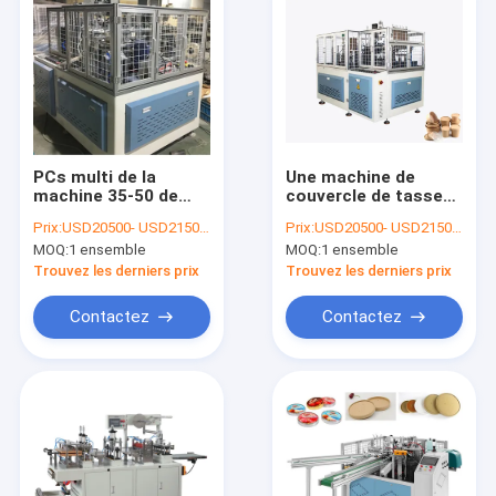
PCs multi de la
Une machine de
machine 35-50 de
couvercle de tasse
couverture de tasse
de cuvette de papier
Prix:
USD20500- USD21500 / set
Prix:
USD20500- USD21500 / set
de papier de la
du temps 180-
MOQ:
1 ensemble
MOQ:
1 ensemble
fonction 8oz 12oz
400gsm pour le
16oz/minute
pliage
Trouvez les derniers prix
Trouvez les derniers prix
Contactez
Contactez
Maison
Produits
Au sujet de nous