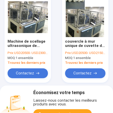
Machine de scellage
couvercle à mur
ultrasonique de
unique de cuvette de
couvercle de tasse
papier de 380V 50HZ
Prix:
USD20500- USD23000 / set
Prix:
USD20500- USD21500 / set
du diamètre 150mm
formant la machine
MOQ:
1 ensemble
MOQ:
1 ensemble
pour la cuvette de
2800KG
papier
Trouvez les derniers prix
Trouvez les derniers prix
Contactez
Contactez
Économisez votre temps
Laissez-nous contacter les meilleurs
produits avec vous.