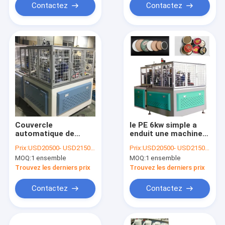
Contactez
Contactez
Couvercle
le PE 6kw simple a
automatique de
enduit une machine
tasse de papier du
2800kg de couvercle
Prix:
USD20500- USD21500 / set
Prix:
USD20500- USD21500 / set
diamètre 125mm
de tasse de papier de
MOQ:
1 ensemble
MOQ:
1 ensemble
faisant à machine 50
temps
PCs/minute
Trouvez les derniers prix
Trouvez les derniers prix
Contactez
Contactez