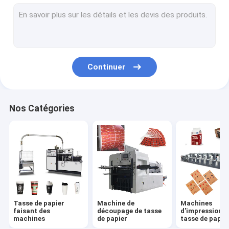
cuvette de papier faisant la machine
Machine de fabrication de sac de papier
Machine de revêtement de papier de PE
Continuer
Plaque à papier faisant des machines
Poinçonneuse de tasse de papier
Nos Catégories
Straw Machines de papier
Machines de fente de papier
Machine de couvercle de tasse
Matière première de tasse de papier
Tasse de papier
Machine de
Machines
faisant des
découpage de tasse
d'impression d
machines
de papier
tasse de papie