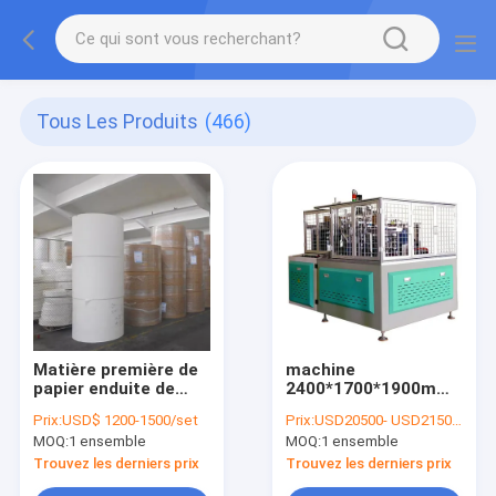
Tous Les Produits
(466)
Matière première de
machine
papier enduite de
2400*1700*1900mm
tasse de papier de
de couvercle de
Prix:
USD$ 1200-1500/set
Prix:
USD20500- USD21500 / set
petit pain de PE
tasse de conteneur
MOQ:
1 ensemble
MOQ:
1 ensemble
imperméable de
de nourriture de 380v
catégorie comestible
50hz 3ph 750ml
Trouvez les derniers prix
Trouvez les derniers prix