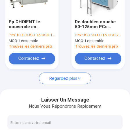
Visite d'usine
Contrôle de qualité
Pp CHOIENT le
De doubles couche
couvercle en
50-125mm PCs
Contactez-nous
plastique de papier
empilables de la
Prix:
10000 USD To USD 10800 Per Set
Prix:
USD 23000 To USD 25000 Per Set
de cuvette de Papier
machine de
MOQ:
1 ensemble
MOQ:
1 ensemble
d'emballage de
couvercle de tasse
Nouvelles
machine de
du diamètre 50 à
Trouvez les derniers prix
Trouvez les derniers prix
couverture de tasse
70/minute
de picoseconde
Contactez
Contactez
formant la machine
Tasse de papier faisant des machines
Regardez plus
Machine de découpage de tasse de papier
Machines d'impression de tasse de papier
Laisser Un Message
Nous Vous Répondrons Rapidement
Machine de papier de gamelle
Machine à emballer de tasse de papier