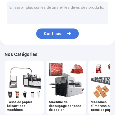
cuvette de papier faisant la machine
Machine de fabrication de sac de papier
Machine de revêtement de papier de PE
Continuer
Plaque à papier faisant des machines
Poinçonneuse de tasse de papier
Nos Catégories
Straw Machines de papier
Machines de fente de papier
Machine de couvercle de tasse
Matière première de tasse de papier
Tasse de papier
Machine de
Machines
faisant des
découpage de tasse
d'impression d
machines
de papier
tasse de papie