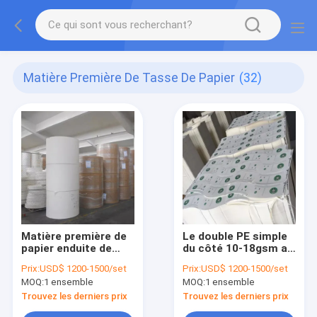
Matière Première De Tasse De Papier
(32)
Matière première de
Le double PE simple
papier enduite de
du côté 10-18gsm a
tasse de papier de
enduit la feuille de
Prix:
USD$ 1200-1500/set
Prix:
USD$ 1200-1500/set
petit pain de PE
papier sulfurisée
MOQ:
1 ensemble
MOQ:
1 ensemble
imperméable de
catégorie comestible
Trouvez les derniers prix
Trouvez les derniers prix