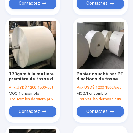
Contactez
Contactez
170gsm à la matière
Papier couché par PE
première de tasse de
d'actions de tasse
papier de revêtement
d'OEM 190gsm
Prix:
USD$ 1200-1500/set
Prix:
USD$ 1200-1500/set
du PE 280gsm a
260gsm en feuille de
MOQ:
1 ensemble
MOQ:
1 ensemble
adapté aux besoins
petit pain
du client
Trouvez les derniers prix
Trouvez les derniers prix
Contactez
Contactez