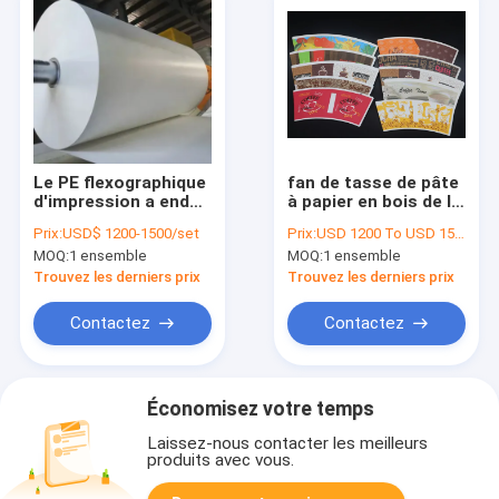
Le PE flexographique
fan de tasse de pâte
d'impression a enduit
à papier en bois de la
la matière première
Vierge 135-350gsm
Prix:
USD$ 1200-1500/set
Prix:
USD 1200 To USD 1500 Per Set
de tasse de papier de
pour faire la tasse de
MOQ:
1 ensemble
MOQ:
1 ensemble
tasse
papier
Trouvez les derniers prix
Trouvez les derniers prix
Contactez
Contactez
Économisez votre temps
Laissez-nous contacter les meilleurs
produits avec vous.