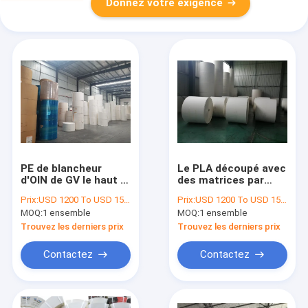
Donnez votre exigence
PE de blancheur
Le PLA découpé avec
d'OIN de GV le haut a
des matrices par
enduit la matière
150GSM-350GSM a
Prix:
USD 1200 To USD 1500 Per Set
Prix:
USD 1200 To USD 1500 Per Set
première de tasse de
enduit le résistant à
MOQ:
1 ensemble
MOQ:
1 ensemble
papier de petit pain
l'eau de papier de
de tasse de papier
petit pain
Trouvez les derniers prix
Trouvez les derniers prix
Contactez
Contactez