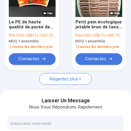
Visite d'usine
Contrôle de qualité
Le PE de haute
Petit pain écologique
qualité de purée de
jetable brun de tasse
Contactez-nous
100% a enduit la
de papier de matériel
Prix:
USD 1200 To USD 1500 Per Set
Prix:
USD 1200 To USD 1500 Per Set
vente en gros de
de tasse de papier de
MOQ:
1 ensemble
MOQ:
1 ensemble
petit pain de matière
tasse de café de
Nouvelles
première de tasse de
papier d'emballage
Trouvez les derniers prix
Trouvez les derniers prix
papier de crème
de catégorie
glacée de café de
comestible
Contactez
Contactez
papier d'emballage
Tasse de papier faisant des machines
Regardez plus
Machine de découpage de tasse de papier
Machines d'impression de tasse de papier
Laisser Un Message
Nous Vous Répondrons Rapidement
Machine de papier de gamelle
Machine à emballer de tasse de papier