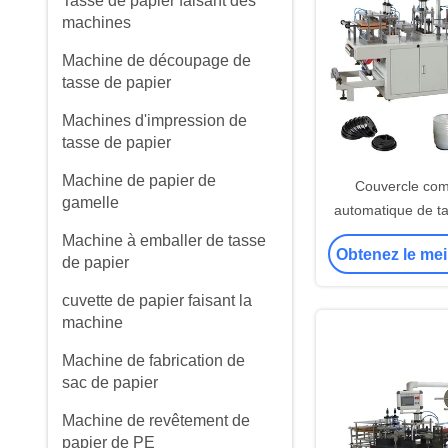
Tasse de papier faisant des
machines
Machine de découpage de
tasse de papier
Machines d'impression de
tasse de papier
Machine de papier de
Couvercle co
gamelle
automatique de ta
formant la machin
Machine à emballer de tasse
Obtenez le mei
de Thermoforming
de papier
de la mach
cuvette de papier faisant la
machine
Machine de fabrication de
sac de papier
Machine de revêtement de
papier de PE