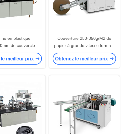
ine en plastique
Couverture 250-350g/M2 de
mm de couvercle de
papier à grande vitesse formant
aladier de PLA d'OEM
des PCs de la machine 60-90 par
le meilleur prix
Obtenez le meilleur prix
de la CE
minute