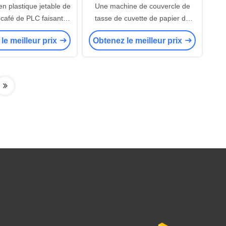
n plastique jetable de
Une machine de couvercle de
 café de PLC faisant
tasse de cuvette de papier du
d'OEM de machine
temps 180-400gsm pour le
le meilleur prix
Obtenez le meilleur prix
pliage