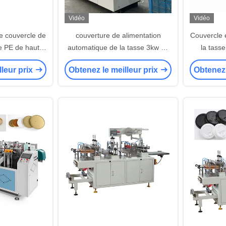
Vidéo
Vidéo
e couvercle de
couverture de alimentation
Couvercle e
e PE de haute
automatique de la tasse 3kw de
la tass
 la tasse de
papier faisant la pression
grande 
lleur prix
Obtenez le meilleur prix
Obtenez 
atmosphérique de la machine
0.4-0.7mpa