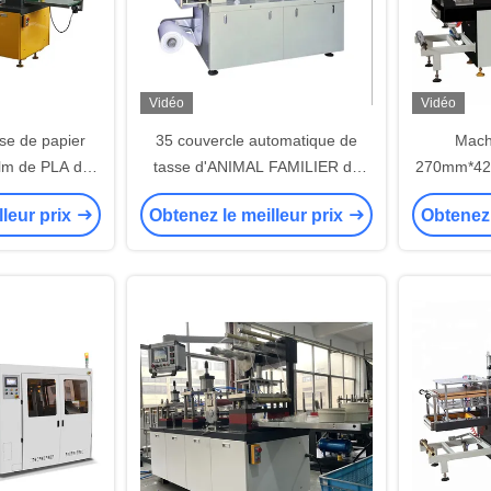
Vidéo
Vidéo
se de papier
35 couvercle automatique de
Mach
ilm de PLA de
tasse d'ANIMAL FAMILIER de
270mm*420
 faisant la
Min Plastic Cup Cover Machine
tasse de s
lleur prix
Obtenez le meilleur prix
Obtenez 
 saladier
12KW de temps formant la
machine