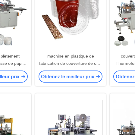
mplètement
machine en plastique de
couverc
sse de papier
fabrication de couverture de café
Thermofo
e en plastique
de 420*160mm de tasse de
couverc
lleur prix
Obtenez le meilleur prix
Obtenez 
 de couvercle
machine jetable de couvercle
220V 50HZ
ine 4kw