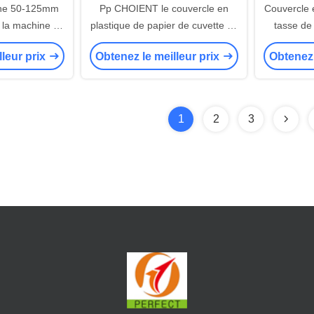
che 50-125mm
Pp CHOIENT le couvercle en
Couvercle e
 la machine de
plastique de papier de cuvette de
tasse de
e du diamètre
Papier d'emballage de machine
l'ODM 
lleur prix
Obtenez le meilleur prix
Obtenez 
inute
de couverture de tasse de
picoseconde formant la machine
1
2
3