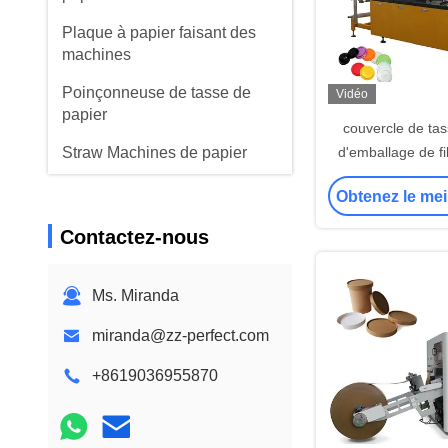
Plaque à papier faisant des
machines
Poinçonneuse de tasse de
Vidéo
papier
couvercle de tas
Straw Machines de papier
d'emballage de f
course de 160mm
Machines de fente de papier
Obtenez le mei
machine pour
Machine de couvercle de
Contactez-nous
tasse
Matière première de tasse de
Ms. Miranda
papier
miranda@zz-perfect.com
+8619036955870