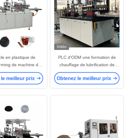
Vidéo
le en plastique de
PLC d'ODM une formation de
rming de machine de
chauffage de lubrification de
le de tasse de 380V
mazout de machine de couvercle
le meilleur prix
Obtenez le meilleur prix
 formant la machine
de tasse de temps