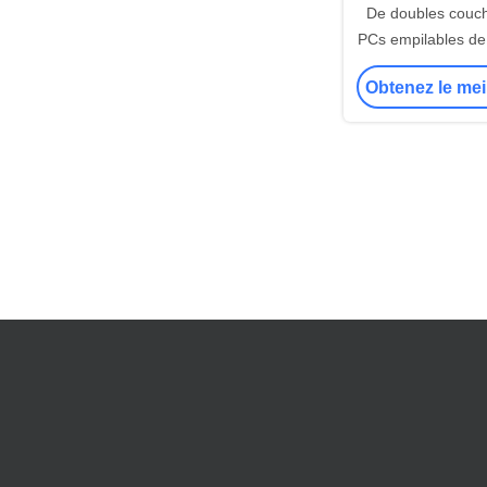
De doubles cou
PCs empilables de
couvercle de tass
Obtenez le mei
50 à 70/m