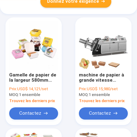
Donnez votre exigence
Gamelle de papier de
machine de papier à
la largeur 580mm
grande vitesse
385mm formant
automatique
Prix:
USD$ 14,121/set
Prix:
USD$ 15,980/set
l'adhésif à base
150pcs/Min de la
MOQ:
1 ensemble
MOQ:
1 ensemble
d'eau de machine
gamelle 4.5kw/H
Trouvez les derniers prix
Trouvez les derniers prix
Contactez
Contactez