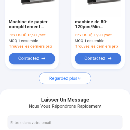
Visite d'usine
Contrôle de qualité
Machine de papier
machine de 80-
complètement
120pcs/Min
Contactez-nous
automatique 150pcs
Corrugated Paper
Prix:
USD$ 15,980/set
Prix:
USD$ 15,980/set
de boîte de repas
Lunch Box pour la
MOQ:
1 ensemble
MOQ:
1 ensemble
d'ODM par minute
boîte à hamburger
Nouvelles
Trouvez les derniers prix
Trouvez les derniers prix
Contactez
Contactez
Tasse de papier faisant des machines
Regardez plus
Machine de découpage de tasse de papier
Machines d'impression de tasse de papier
Laisser Un Message
Nous Vous Répondrons Rapidement
Machine de papier de gamelle
Machine à emballer de tasse de papier