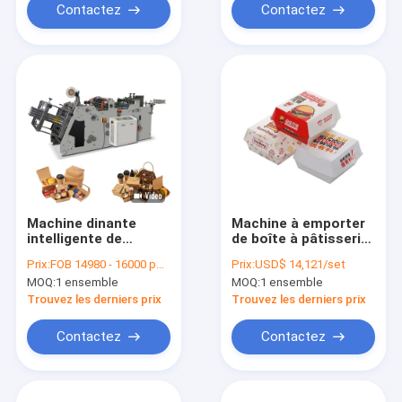
Contactez
Contactez
Machine dinante
Machine à emporter
intelligente de
de boîte à pâtisserie
gamelle de papier de
de L100-450mm de
Prix:
FOB 14980 - 16000 per set
Prix:
USD$ 14,121/set
Full Auto pour la
machine
MOQ:
1 ensemble
MOQ:
1 ensemble
boîte à emporter
automatique de
gamelle de papier
Trouvez les derniers prix
Trouvez les derniers prix
Contactez
Contactez