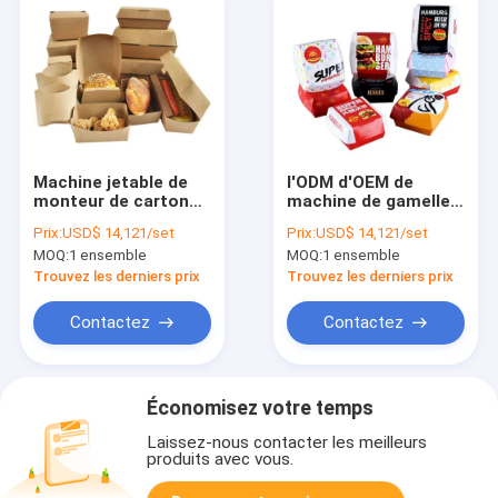
Machine jetable de
l'ODM d'OEM de
monteur de carton
machine de gamelle
de la machine
du papier 3kw/H
Prix:
USD$ 14,121/set
Prix:
USD$ 14,121/set
120gsm-450gsm de
emportent le
MOQ:
1 ensemble
MOQ:
1 ensemble
fabrication de
conteneur de
cartons de déjeuner
nourriture faisant la
Trouvez les derniers prix
Trouvez les derniers prix
machine
Contactez
Contactez
Économisez votre temps
Laissez-nous contacter les meilleurs
produits avec vous.