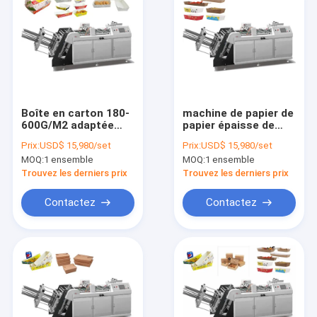
Boîte en carton 180-
machine de papier de
600G/M2 adaptée
papier épaisse de
aux besoins du client
conteneur de
Prix:
USD$ 15,980/set
Prix:
USD$ 15,980/set
formant la machine
nourriture de la
MOQ:
1 ensemble
MOQ:
1 ensemble
pour des plateaux de
machine FECT de
nourriture
gamelle de 1.5mm
Trouvez les derniers prix
Trouvez les derniers prix
Contactez
Contactez
Maison
Produits
Au sujet de nous