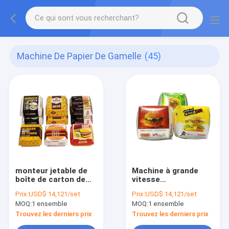
Machine De Papier De Gamelle
(45)
monteur jetable de
Machine à grande
boîte de carton de
vitesse
repas de nourriture
3.55m*1.35m*1.7m
Prix:
USD$ 14,121/set
Prix:
USD$ 14,121/set
de 180pcs/Min Paper
de fabrication de
MOQ:
1 ensemble
MOQ:
1 ensemble
Lunch Box Machine
cartons d'hamburger
de 220V 50Hz
Trouvez les derniers prix
Trouvez les derniers prix