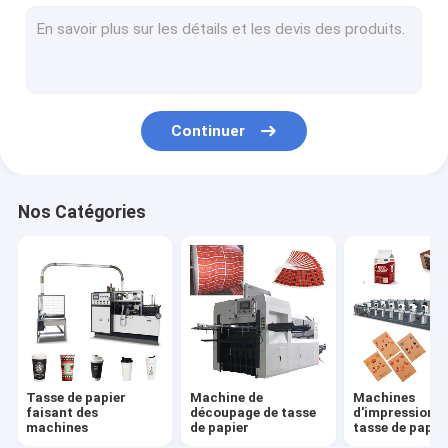
cuvette de papier faisant la machine
Machine de fabrication de sac de papier
Machine de revêtement de papier de PE
Continuer
Plaque à papier faisant des machines
Poinçonneuse de tasse de papier
Nos Catégories
Straw Machines de papier
Machines de fente de papier
Machine de couvercle de tasse
Matière première de tasse de papier
Tasse de papier
Machine de
Machines
faisant des
découpage de tasse
d'impression d
machines
de papier
tasse de papie