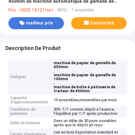
450mm de machine automatique de gamelle de
papier
Prix：USD$ 14,121/set
MOQ：1 ensemble
meilleur prix
Contactez
Description De Produit
machine de papier de gamelle de
450mm
,
machine de papier de gamelle de
Surligner
100mm
,
machine de boîte à pâtisserie de
traiteur de 450mm
Capacité
15 ensembles/ensembles par mois
d'approvisionnement
Conditions de
30% T/T comme dépôt à l'avance,
paiement
l'équilibre par T/T après production
Dans un délai de 30 jours ouvrables
Délai de livraison
après que le dépôt ait reçu
cas en bois Exportation-standard et
Détails d'emballage