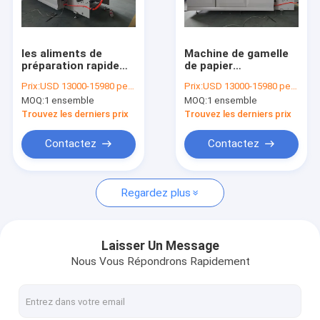
Visite d'usine
Contrôle de qualité
les aliments de
Machine de gamelle
préparation rapide
de papier
Contactez-nous
4.5kw ont ridé la
d'hamburger de 180-
Prix:
USD 13000-15980 per set FOB Ningbo
Prix:
USD 13000-15980 per set
machine de papier
600GMS Papier
MOQ:
1 ensemble
MOQ:
1 ensemble
150pcs de gamelle
d'emballage pour
Nouvelles
par minute
l'emballage
Trouvez les derniers prix
Trouvez les derniers prix
alimentaire
Contactez
Contactez
Tasse de papier faisant des machines
Regardez plus
Machine de découpage de tasse de papier
Machines d'impression de tasse de papier
Laisser Un Message
Nous Vous Répondrons Rapidement
Machine de papier de gamelle
Machine à emballer de tasse de papier