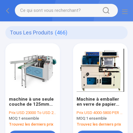
Tous Les Produits
(466)
machine à une seule
Machine à emballer
couche de 125mm
en verre de papier
Juice Coffee Paper
illimitée
Prix:
USD 23000 To USD 25000 Per Set
Prix:
USD 4000-5800 PER SET
Cup Lid pour la
1750x900x1450mm
MOQ:
1 ensemble
MOQ:
1 ensemble
crème glacée
de la longueur 50-
60HZ
Trouvez les derniers prix
Trouvez les derniers prix