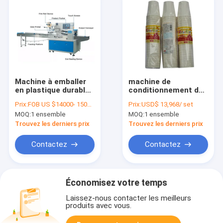
Machine à emballer
machine de
en plastique durable
conditionnement de
de tasse de papier de
tasse de papier
Prix:
FOB US $14000- 15000/ Set
Prix:
USD$ 13,968/ set
Fect longueur de
d'ODM de machine à
MOQ:
1 ensemble
MOQ:
1 ensemble
200mm à de 600mm
emballer de tasse de
l'eau de 2.8kw PF-450
Trouvez les derniers prix
Trouvez les derniers prix
Contactez
Contactez
Économisez votre temps
Laissez-nous contacter les meilleurs
produits avec vous.