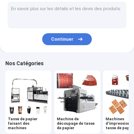
cuvette de papier faisant la machine
Machine de fabrication de sac de papier
Machine de revêtement de papier de PE
Continuer
Plaque à papier faisant des machines
Poinçonneuse de tasse de papier
Nos Catégories
Straw Machines de papier
Machines de fente de papier
Machine de couvercle de tasse
Matière première de tasse de papier
Tasse de papier
Machine de
Machines
faisant des
découpage de tasse
d'impression d
machines
de papier
tasse de papie