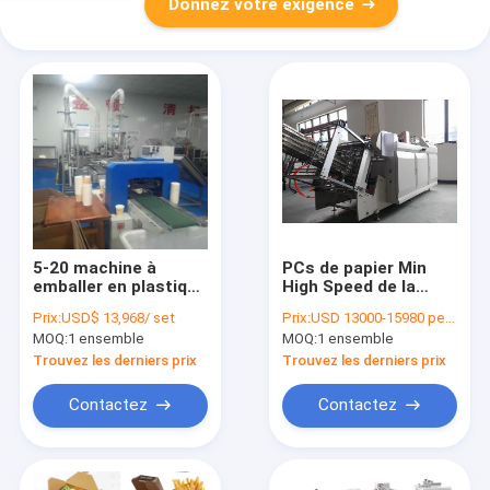
Donnez votre exigence
5-20 machine à
PCs de papier Min
emballer en plastique
High Speed de la
en verre d'eau de
machine 150 de
Prix:
USD$ 13,968/ set
Prix:
USD 13000-15980 per set FOB Ningbo
machine de Min
fabrication de
MOQ:
1 ensemble
MOQ:
1 ensemble
Automatic Paper Cup
cartons de déjeuner
Packing de PCs
d'hamburger
Trouvez les derniers prix
Trouvez les derniers prix
automatique
Contactez
Contactez