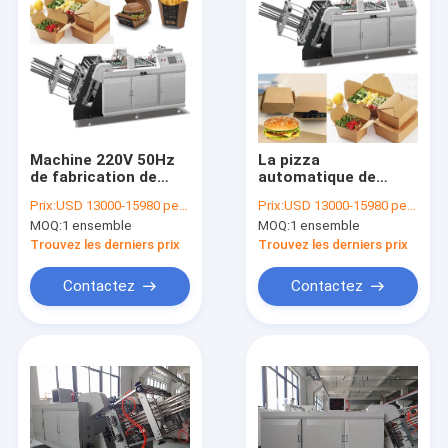
Machine 220V 50Hz
La pizza
de fabrication de
automatique de
boîte en carton de
machine de gamelle
Prix:
USD 13000-15980 per set
Prix:
USD 13000-15980 per set
carton de repas
de papier d'OEM
MOQ:
1 ensemble
MOQ:
1 ensemble
emportent la
machine de boîte à
Trouvez les derniers prix
Trouvez les derniers prix
nourriture
Contactez
Contactez
Maison
Produits
Au sujet de nous