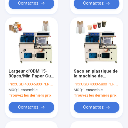
Contactez
Contactez
Largeur d'ODM 15-
Sacs en plastique de
30pcs/Min Paper Cup
la machine de
Packing Machine
conditionnement de
Prix:
USD 4000-5800 PER SET
Prix:
USD 4000-5800 PER SET
500mm d'OEM
tasse de film de
MOQ:
1 ensemble
MOQ:
1 ensemble
rétrécissement de
PE de 1.5KW POF 15-
Trouvez les derniers prix
Trouvez les derniers prix
30/minute
Contactez
Contactez