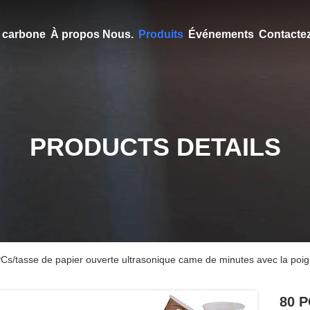
en carbone
À propos Nous.
Produits
Événements
Contacte
PRODUCTS DETAILS
Cs/tasse de papier ouverte ultrasonique came de minutes avec la poig
80 P