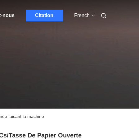
z-nous
Citation
French
née faisant la machine
Cs/tasse De Papier Ouverte