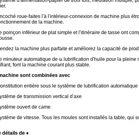
ystème d'alimentation-papier de trois fois, médiation multiple, po
er.
ncoché roue-faites l'à l'intérieur-connexion de machine plus étro
fonctionnement de la machine.
e poinçon inférieur de plat simple et l'itinéraire de tasse ont 
ousse.
endez la machine plus parfaite et améliorez la capacité de prod
e minuteur automatique de
lubrification d'huile pour la pleine
la
ifiant, font la
machine courant plus stable.
machine sont combinées avec
onstitution entière sous le système de lubrification automatique 
ystème de transmission vertical d'axe
ystème ouvert de came
ystème de vitesse. Tous les moules sont installés la table, qui so
e détails de ♦