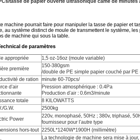
PCs/tasse de papier ouverte ultrasonique came de minutes a
e machine pourrait faire pour manipuler la tasse de papier et ta
e, au système distinct de moule de transmettent le système, les 
ps de machine qui sous la table.
Technical de
paramètres
lle appropriée
1,5 oz-16oz (moule variable)
150-380gsm
ière première
/double de PE simple papier couché par PE
ductivité de ration
minute 60-70pcs/
rce d'air
Pression atmosphérique : 0.4Pa
ctionnante
Production d'air : 0.6m3/minute
ssance totale
8 KILOWATTS
./G.W.
2500kg
220v, monophasé, 50Hz ; 380v, triphasé, 50H
ctric Power
fournisseur pour l'autre type
ensions hors-tout
2250L*1240W*1900H (millimètre)
La technologie de machine sera mise à jour, l