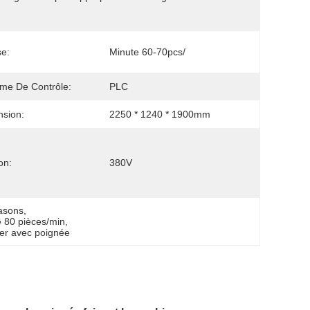
se:
Minute 60-70pcs/
me De Contrôle:
PLC
sion:
2250 * 1240 * 1900mm
on:
380V
rasons
, 
e 80 pièces/min
, 
ier avec poignée