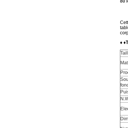
80 
Cett
tabl
cor
♦ ♦
Tai
Mat
Pro
Sou
fon
Pui
N.W
Ele
Dim