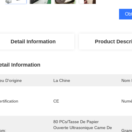
Obt
Detail Information
Product Descr
etail Information
eu D'origine
La Chine
Nom 
rtification
CE
Numé
80 PCs/tasse De Papier 
Ouverte Ultrasonique Came De 
om:
Gramm