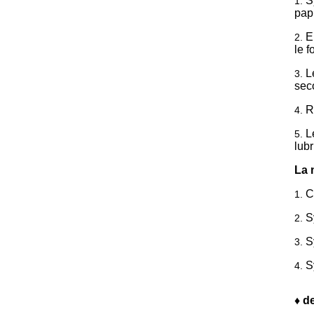
S
1.
papi
E
2.
le 
L
3.
sec
R
4.
L
5.
lubr
La 
C
1.
S
2.
S
3.
S
4.
♦ d