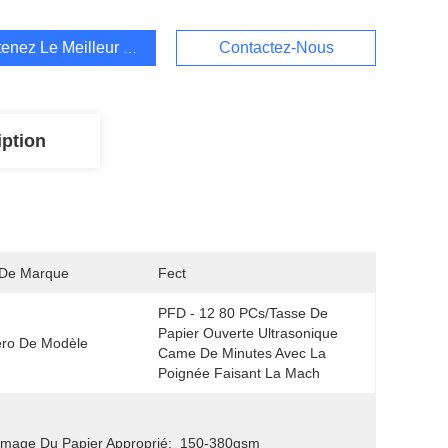
enez Le Meilleur Prix
Contactez-Nous
iption
De Marque
Fect
PFD - 12 80 PCs/tasse De 
Papier Ouverte Ultrasonique 
ro De Modèle
Came De Minutes Avec La 
Poignée Faisant La Mach
age Du Papier Approprié:
150-380gsm