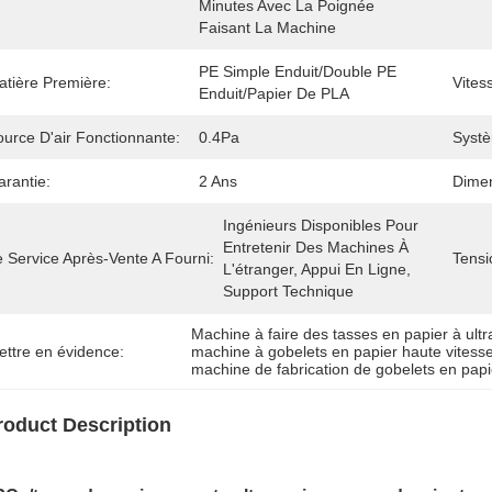
Minutes Avec La Poignée 
Faisant La Machine
PE Simple Enduit/double PE 
atière Première:
Vites
Enduit/papier De PLA
ource D'air Fonctionnante:
0.4Pa
Systè
arantie:
2 Ans
Dimen
Ingénieurs Disponibles Pour 
Entretenir Des Machines À 
 Service Après-Vente A Fourni:
Tensi
L'étranger, Appui En Ligne, 
Support Technique 
Machine à faire des tasses en papier à ult
ettre en évidence:
machine à gobelets en papier haute vitess
machine de fabrication de gobelets en pap
roduct Description