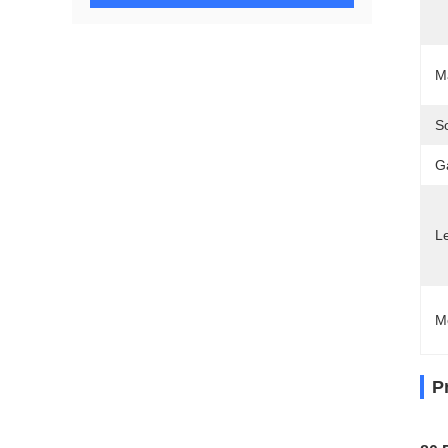
M
S
G
Le
M
P