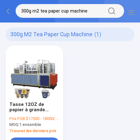
300g M2 Tea Paper Cup Machine
(1)
Tasse 12OZ de
papier à grande
vitesse faisant la
Prix:
FOB $17500 - 18000/ Set
machine de tasse de
MOQ:
1 ensemble
papier de thé des
machines 180-
Trouvez les derniers prix
300g/M2