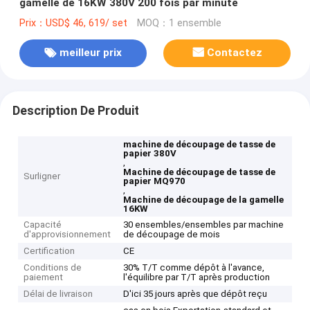
gamelle de 16KW 380V 200 fois par minute
Prix：USD$ 46, 619/ set
MOQ：1 ensemble
meilleur prix
Contactez
Description De Produit
machine de découpage de tasse de
papier 380V
,
Machine de découpage de tasse de
Surligner
papier MQ970
,
Machine de découpage de la gamelle
16KW
Capacité
30 ensembles/ensembles par machine
d'approvisionnement
de découpage de mois
Certification
CE
Conditions de
30% T/T comme dépôt à l'avance,
paiement
l'équilibre par T/T après production
Délai de livraison
D'ici 35 jours après que dépôt reçu