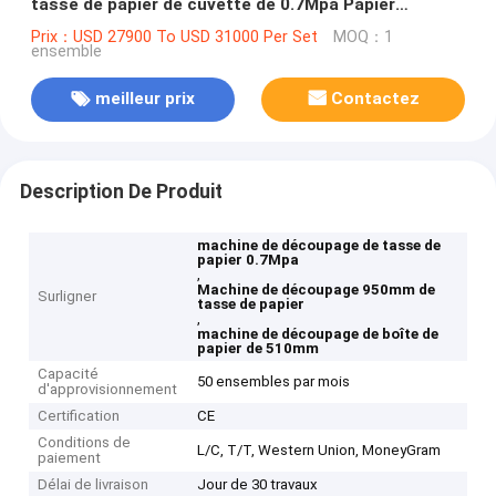
tasse de papier de cuvette de 0.7Mpa Papier
d'emballage
Prix：USD 27900 To USD 31000 Per Set
MOQ：1
ensemble
meilleur prix
Contactez
Description De Produit
machine de découpage de tasse de
papier 0.7Mpa
,
Machine de découpage 950mm de
Surligner
tasse de papier
,
machine de découpage de boîte de
papier de 510mm
Capacité
50 ensembles par mois
d'approvisionnement
Certification
CE
Conditions de
L/C, T/T, Western Union, MoneyGram
paiement
Délai de livraison
Jour de 30 travaux