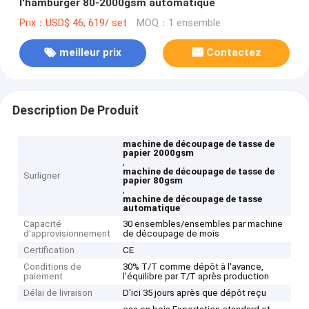
l'hamburger 80-2000gsm automatique
Prix：USD$ 46, 619/ set
MOQ：1 ensemble
meilleur prix
Contactez
Description De Produit
machine de découpage de tasse de
papier 2000gsm
,
machine de découpage de tasse de
Surligner
papier 80gsm
,
machine de découpage de tasse
automatique
Capacité
30 ensembles/ensembles par machine
d'approvisionnement
de découpage de mois
Certification
CE
Conditions de
30% T/T comme dépôt à l'avance,
paiement
l'équilibre par T/T après production
Délai de livraison
D'ici 35 jours après que dépôt reçu