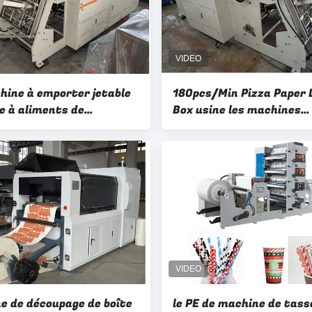
hine à emporter jetable
180pcs/Min Pizza Paper 
te à aliments de
Box usine les machines
ation rapide emportent
ondulées de papier de
hine de fabrication de
fabrication de cartons
s de nourriture de
er
e de découpage de boîte
le PE de machine de tass