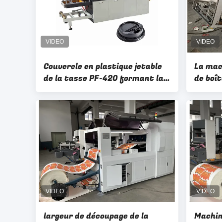
Couvercle en plastique jetable
La mac
de la tasse PF-420 formant la
de boî
grande vitesse de machine
prépar
la mac
carton
déjeun
largeur de découpage de la
Machin