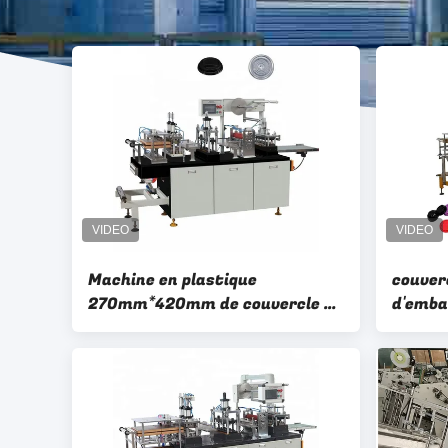
Machine en plastique
couver
270mm*420mm de couvercle de
d'emba
tasse de saladier de PLA d'OEM
course
de la CE
machin