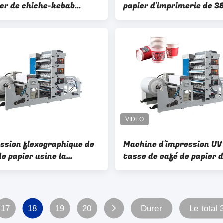
ier de chiche-kebab
papier d'imprimerie de 3
lation d'ODM 100-190
Fect a enduit l'impriman
inute
Machine de tasse de pap
ession flexographique de
Machine d'impression UV
e papier usine la
tasse de café de papier 
e d'impression
dessiccateur 850mm ave
tique d'écran de tasse
rebobinage
ier
17
18
19
20
Durer
Le total