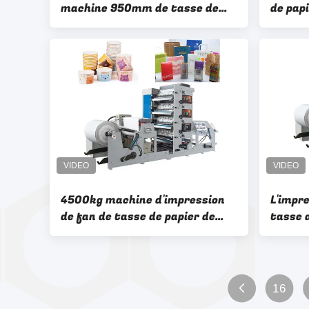
machine 950mm de tasse de
de pap
papier de cuvette de 0.7Mpa
d'ondu
Papier d'emballage
fois/m
4500kg machine d'impression
L'impr
de fan de tasse de papier de
tasse d
175mm à de 380mm résistante
machin
à l'usure
automa
de pap
16