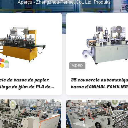
Aperçu
-
Zhengzhou Perfect Co., Ltd. Produits
cle de tasse de papier
35 couvercle automatiqu
llage de film de PLA de
tasse d'ANIMAL FAMILIER
 de 160mm faisant la
Plastic Cup Cover Machi
e pour saladier
12KW de temps formant 
machine