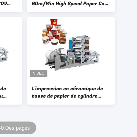
80V
60m/Min High Speed Paper Cup
te
pour la cuvette de papier
ier
 de
L'impression en céramique de
du
tasse de papier de cylindre
c le
d'Anilox usine le frein de
puissance magnétique
commandé
 30 Des pages