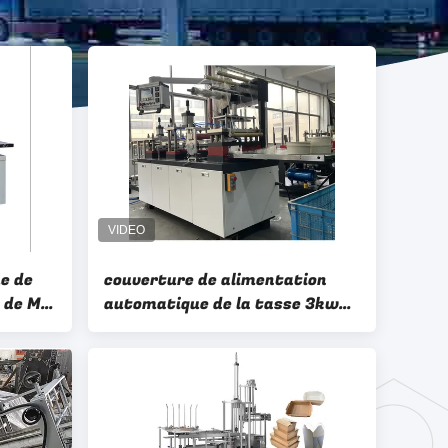
e de
couverture de alimentation
 de Min
automatique de la tasse 3kw
ne
de papier faisant la pression
la
atmosphérique de la machine
0.4-0.7mpa