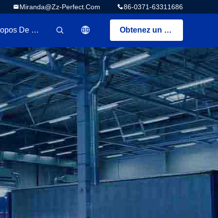
Miranda@zz-Perfect.com
86-0371-63311686
A Propos De Nous
Obtenez un devis
描述