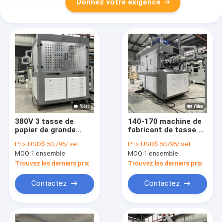
Donnez votre exigence
380V 3 tasse de
140-170 machine de
papier de grande
fabricant de tasse de
vitesse de la phase
thé de Min Paper Cup
Prix:
USD$ 50,795/ set
Prix:
USD$ 50795/ set
34kw formant la
Making Machines
MOQ:
1 ensemble
MOQ:
1 ensemble
machine pour faire
2.46*1.62*1.78m de
les tasses jetables
PCs
Trouvez les derniers prix
Trouvez les derniers prix
Contactez
Contactez