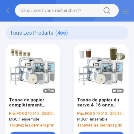
Tous Les Produits
(466)
Tasse de papier
Tasse de papier du
complètement
servo 4-16 once
automatique faisant
faisant la phase
Prix:
FOB $49,610 - $55000 / Set
Prix:
FOB $49,610 - $50,850 / Set
des machines pour
automatique de la
MOQ:
1 ensemble
MOQ:
1 ensemble
faire la tasse de
machine 3
papier jetable
Trouvez les derniers prix
Trouvez les derniers prix