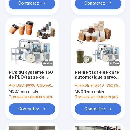
Contactez
Contactez
PCs du système 160
Pleine tasse de café
de PLC/tasse de
automatique servo
papier à mur unique
de thé faisant à
Prix:
USD 49000- USD56000 / set
Prix:
FOB $49,610 - $50,850 / Set
minimum de crème
machine 140-170
MOQ:
1 ensemble
MOQ:
1 ensemble
glacée faisant des
PCs/minute
machines
Trouvez les derniers prix
Trouvez les derniers prix
Contactez
Contactez