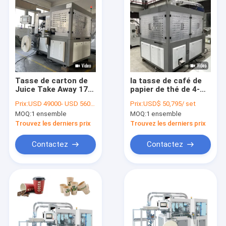
Tasse de carton de
la tasse de café de
Juice Take Away 170-
papier de thé de 4-
380g/M2 faisant la
16oz 170-380gsm
Prix:
USD 49000- USD 56000 / set
Prix:
USD$ 50,795/ set
machine pour le verre
faisant à machine le
MOQ:
1 ensemble
MOQ:
1 ensemble
jetable
PLA de PE simple a
enduit
Trouvez les derniers prix
Trouvez les derniers prix
Contactez
Contactez
Maison
Produits
Au sujet de nous