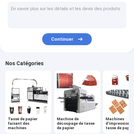
cuvette de papier faisant la machine
Machine de fabrication de sac de papier
Machine de revêtement de papier de PE
Continuer
Plaque à papier faisant des machines
Poinçonneuse de tasse de papier
Nos Catégories
Straw Machines de papier
Machines de fente de papier
Machine de couvercle de tasse
Matière première de tasse de papier
Tasse de papier
Machine de
Machines
faisant des
découpage de tasse
d'impression d
machines
de papier
tasse de papie