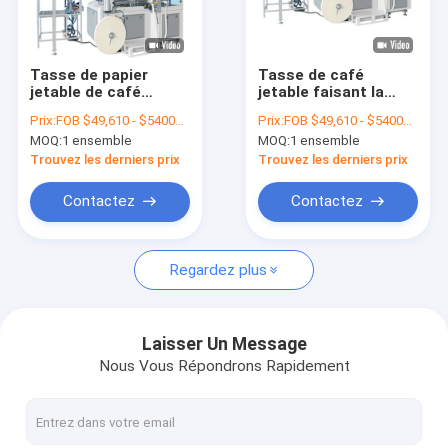
Visite d'usine
Contrôle de qualité
Tasse de papier
Tasse de café
jetable de café
jetable faisant la
Contactez-nous
faisant la tasse de
machine pour la
Prix:
FOB $49,610 - $54000 / Set
Prix:
FOB $49,610 - $54000 / Set
papier de machines
fabrication des
MOQ:
1 ensemble
MOQ:
1 ensemble
formant la machine
tasses de papier
Nouvelles
Trouvez les derniers prix
Trouvez les derniers prix
Contactez
Contactez
Tasse de papier faisant des machines
Regardez plus
Machine de découpage de tasse de papier
Machines d'impression de tasse de papier
Laisser Un Message
Nous Vous Répondrons Rapidement
Machine de papier de gamelle
Machine à emballer de tasse de papier