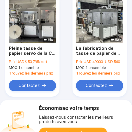
Pleine tasse de
La fabrication de
papier servo de la CE
tasse de papier de
PF-OC100 faisant à
carton usine 130-160
Prix:
USD$ 50,795/ set
Prix:
USD 49000- USD 56000 / set
machines 140-170
PCs Min Coffee Cup
MOQ:
1 ensemble
MOQ:
1 ensemble
PCs par minute
Manufacturing
Machine
Trouvez les derniers prix
Trouvez les derniers prix
Contactez
Contactez
Économisez votre temps
Laissez-nous contacter les meilleurs
produits avec vous.