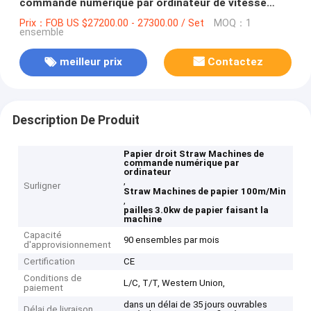
commande numérique par ordinateur de vitesse
rapide
Prix：FOB US $27200.00 - 27300.00 / Set
MOQ：1
ensemble
meilleur prix
Contactez
Description De Produit
Papier droit Straw Machines de
commande numérique par
ordinateur
,
Surligner
Straw Machines de papier 100m/Min
,
pailles 3.0kw de papier faisant la
machine
Capacité
90 ensembles par mois
d'approvisionnement
Certification
CE
Conditions de
L/C, T/T, Western Union,
paiement
dans un délai de 35 jours ouvrables
Délai de livraison