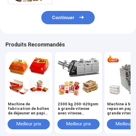
Continuer
Produits Recommandés
Machine de
2300 kg 200-620gsm
Machine à boît
fabrication de boîtes
à grande vitesse
repas en papie
de déjeuner en papier
avec vitesse
grande vitesse
avec une vitesse de
180pcs/min et
180 pièces/mi
180 pièces/min et
besoin d'air de
Capacité de
Meilleur prix
Meilleur prix
Meilleur p
une source
0,5Mpa
production ra
d'alimentation de 3
kW