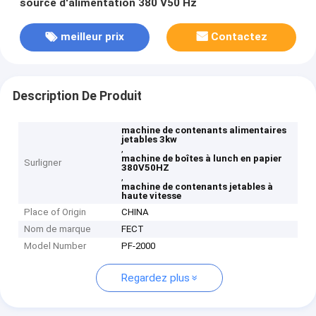
source d'alimentation 380 V50 Hz
meilleur prix
Contactez
Description De Produit
machine de contenants alimentaires
jetables 3kw
,
machine de boîtes à lunch en papier
Surligner
380V50HZ
,
machine de contenants jetables à
haute vitesse
Place of Origin
CHINA
Nom de marque
FECT
Model Number
PF-2000
Regardez plus