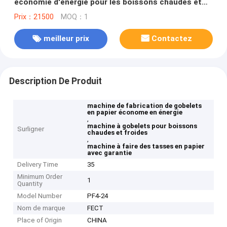
économie d'énergie pour les boissons chaudes et
froides
Prix：21500
MOQ：1
meilleur prix
Contactez
Description De Produit
machine de fabrication de gobelets
en papier économe en énergie
,
machine à gobelets pour boissons
Surligner
chaudes et froides
,
machine à faire des tasses en papier
avec garantie
Delivery Time
35
Minimum Order
1
Quantity
Model Number
PF4-24
Nom de marque
FECT
Place of Origin
CHINA