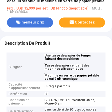
café ultrasonique machine en verre de papier jetable
Prix：USD 12,999 per set FOB Ningbo (negotiable)
MOQ：
1 ENSEMBLE
meilleur prix
Contactez
Description De Produit
Une tasse de papier de temps
faisant des machines
,
Tasse de papier rendant des
Surligner
machines ultrasoniques
,
Machine en verre de papier jetable
de café ultrasonique
Capacité
35 réglé par mois
d'approvisionnement
Certification
CE
Conditions de
L/C, D/A, D/P, T/T, Western Union,
paiement
MoneyGram
dans un délai de 30 jours ouvrables
Délai de livraison