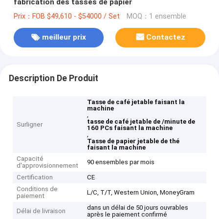
fabrication des tasses de papier
Prix：FOB $49,610 - $54000 / Set
MOQ：1 ensemble
meilleur prix
Contactez
Description De Produit
Tasse de café jetable faisant la
machine
,
tasse de café jetable de /minute de
Surligner
160 PCs faisant la machine
,
Tasse de papier jetable de thé
faisant la machine
Capacité
90 ensembles par mois
d'approvisionnement
Certification
CE
Conditions de
L/C, T/T, Western Union, MoneyGram
paiement
dans un délai de 50 jours ouvrables
Délai de livraison
après le paiement confirmé