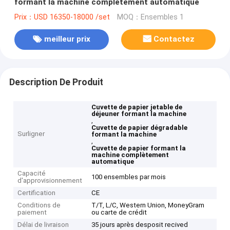
formant la machine complètement automatique
Prix：USD 16350-18000 /set
MOQ：Ensembles 1
meilleur prix
Contactez
Description De Produit
Cuvette de papier jetable de
déjeuner formant la machine
,
Cuvette de papier dégradable
Surligner
formant la machine
,
Cuvette de papier formant la
machine complètement
automatique
Capacité
100 ensembles par mois
d'approvisionnement
Certification
CE
Conditions de
T/T, L/C, Western Union, MoneyGram
paiement
ou carte de crédit
Délai de livraison
35 jours après desposit recived