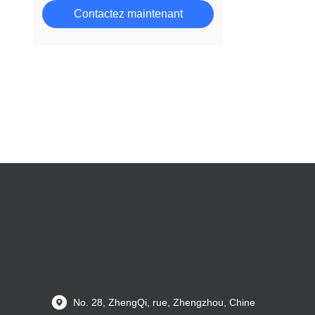
Contactez maintenant
No. 28, ZhengQi, rue, Zhengzhou, Chine