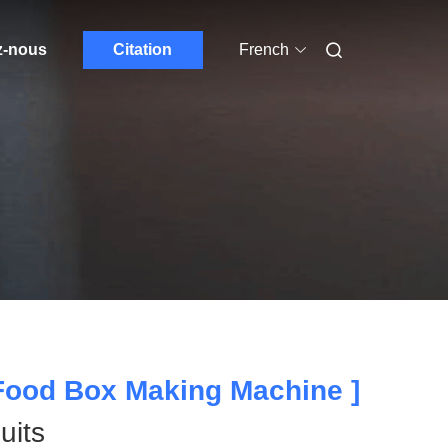
z-nous
Citation
French
Food Box Making Machine ]
its