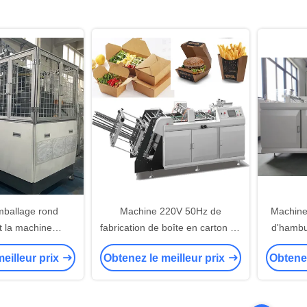
mballage rond
Machine 220V 50Hz de
Machine
t la machine
fabrication de boîte en carton de
d'hamb
 automatique de
carton de repas
Papie
eilleur prix
Obtenez le meilleur prix
Obtenez
apier de machine
l'em
on de cartons de
e de déjeuner