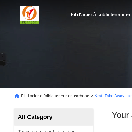
Fil d'acier à faible teneur 
Fil d'acier à faible teneur en carbone
>
Kraft Take Away Lu
Your
All Category
Tasse de papier faisant des