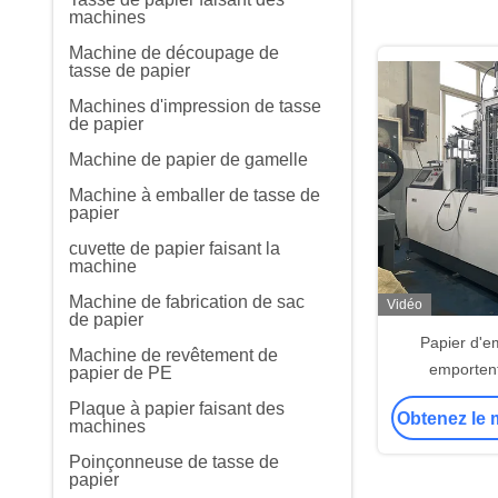
machines
Machine de découpage de
tasse de papier
Machines d'impression de tasse
de papier
Machine de papier de gamelle
Machine à emballer de tasse de
papier
cuvette de papier faisant la
machine
Machine de fabrication de sac
Vidéo
de papier
Papier d'e
Machine de revêtement de
emporten
papier de PE
entièrement
Plaque à papier faisant des
Obtenez le m
cuvette de p
machines
de fabricati
Poinçonneuse de tasse de
nourritur
papier