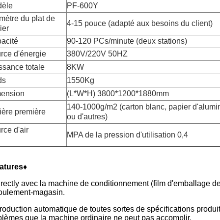
èle
PF-600Y
mètre du plat de
4-15 pouce (adapté aux besoins du client)
ier
acité
90-120 PCs/minute (deux stations)
rce d'énergie
380V/220V 50HZ
ssance totale
8KW
ds
1550Kg
ension
(L*W*H) 3800*1200*1880mm
140-1000g/m2 (carton blanc, papier d'alumi
ière première
ou d'autres)
rce d'air
MPA de la pression d'utilisation 0,4
atures♦
irectly avec la machine de conditionnement (film d'emballage de
coulement-magasin.
roduction automatique de toutes sortes de spécifications produit,
blèmes que la machine ordinaire ne peut pas accomplir.