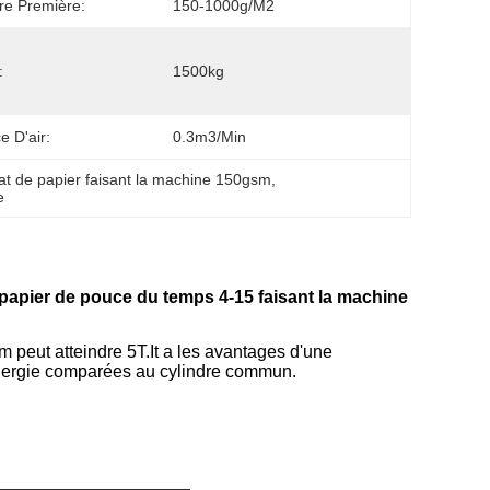
re Première:
150-1000g/m2
:
1500kg
e D'air:
0.3m3/min
lat de papier faisant la machine 150gsm
, 
e
 papier de pouce du temps 4-15 faisant la machine
m peut atteindre 5T.It a les avantages d'une
'énergie comparées au cylindre commun.