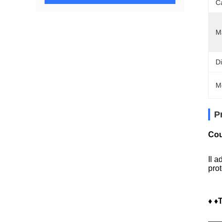
C
Ma
D
M
P
Cou
Il 
pro
♦ ♦