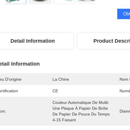
Obt
Detail Information
Product Descr
etail Information
eu D'origine
La Chine
Nom 
rtification
CE
Numé
Couleur Automatique De Muliti 
Une Plaque À Papier De Boîte 
om:
Diamè
De Papier De Pouce Du Temps 
4-15 Faisant 