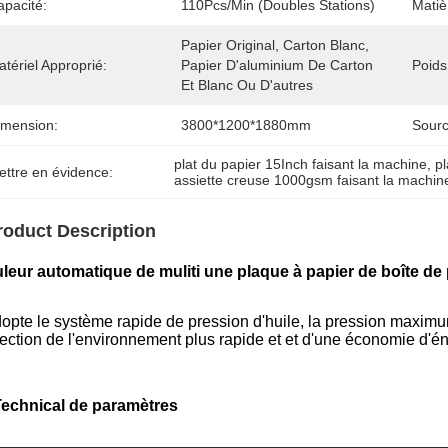
apacité:
110Pcs/min (doubles Stations)
Matiè
Papier Original, Carton Blanc, 
tériel Approprié:
Papier D'aluminium De Carton 
Poids
Et Blanc Ou D'autres
imension:
3800*1200*1880mm
Sourc
plat du papier 15Inch faisant la machine
, 
p
ettre en évidence:
assiette creuse 1000gsm faisant la machin
roduct Description
leur automatique de muliti une plaque à papier de boîte de
adopte le système rapide de pression d'huile, la pression maximu
tection de l'environnement plus rapide et et d'une économie d
Technical
de
paramètres