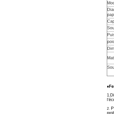
Mod
Dia
pap
Cap
Sou
Pui
poi
Dim
Mat
Sou
♦Fe
1.D
l'é
P
2.
pro