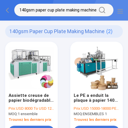
140gsm Paper Cup Plate Making Machine
(2)
Assiette creuse de
Le PE a enduit la
papier biodégradable
plaque à papier 140-
complètement
350GSM et la cuvette
Prix:
USD 8000 To USD 12000 Per Set
Prix:
USD 15000-18000 PER SET
automatique faisant
faisant la machine
MOQ:
1 ensemble
MOQ:
ENSEMBLES 1
la machine
pour le bol commode
de nouille
Trouvez les derniers prix
Trouvez les derniers prix