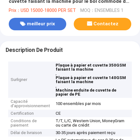
cuvette faisant la machine pour le bol commode de
nouille
Prix：USD 15000-18000 PER SET
MOQ：ENSEMBLES 1
meilleur prix
Contactez
Description De Produit
Plaque à papier et cuvette 350GSM
faisant la machine
,
Plaque à papier et cuvette 140GSM
Surligner
faisant la machine
,
Machine enduite de cuvette de
papier de PE
Capacité
100 ensembles par mois
d'approvisionnement
Certification
CE
Conditions de
T/T, L/C, Western Union, MoneyGram
paiement
ou carte de crédit
Délai de livraison
30-35 jours après paiement reçu