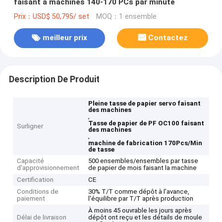
faisant à machines 140-170 PCs par minute
Prix：USD$ 50,795/ set
MOQ：1 ensemble
meilleur prix
Contactez
Description De Produit
Pleine tasse de papier servo faisant
des machines
,
Tasse de papier de PF OC100 faisant
Surligner
des machines
,
machine de fabrication 170Pcs/Min
de tasse
Capacité
500 ensembles/ensembles par tasse
d'approvisionnement
de papier de mois faisant la machine
Certification
CE
Conditions de
30% T/T comme dépôt à l'avance,
paiement
l'équilibre par T/T après production
À moins 45 ouvrable les jours après
Délai de livraison
dépôt ont reçu et les détails de moule