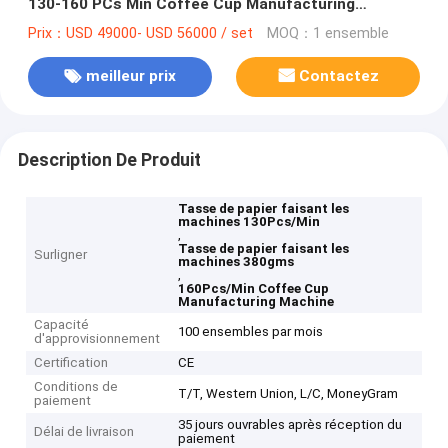
130-160 PCs Min Coffee Cup Manufacturing
Machine
Prix：USD 49000- USD 56000 / set
MOQ：1 ensemble
meilleur prix
Contactez
Description De Produit
Tasse de papier faisant les
machines 130Pcs/Min
,
Tasse de papier faisant les
Surligner
machines 380gms
,
160Pcs/Min Coffee Cup
Manufacturing Machine
Capacité
100 ensembles par mois
d'approvisionnement
Certification
CE
Conditions de
T/T, Western Union, L/C, MoneyGram
paiement
35 jours ouvrables après réception du
Délai de livraison
paiement