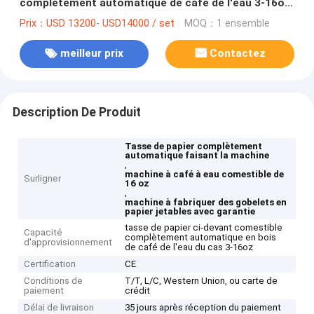
complètement automatique de café de l'eau 3-16oz
faisant des machines
Prix：USD 13200- USD14000 / set
MOQ：1 ensemble
meilleur prix
Contactez
Description De Produit
Tasse de papier complètement
automatique faisant la machine
,
machine à café à eau comestible de
Surligner
16 oz
,
machine à fabriquer des gobelets en
papier jetables avec garantie
tasse de papier ci-devant comestible
Capacité
complètement automatique en bois
d'approvisionnement
de café de l'eau du cas 3-16oz
Certification
CE
Conditions de
T/T, L/C, Western Union, ou carte de
paiement
crédit
Délai de livraison
35 jours après réception du paiement