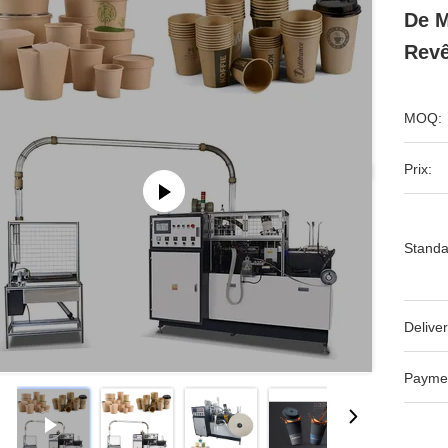
De M
Revê
MOQ:
Prix:
Standa
Deliver
Payme