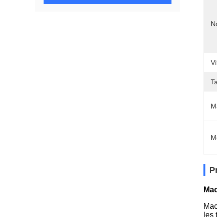
N
Vi
T
Ma
M
P
Mac
Mac
les