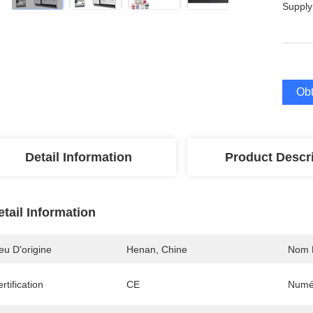
Supply
Obt
Detail Information
Product Descr
etail Information
eu D'origine
Henan, Chine
Nom 
rtification
CE
Numé