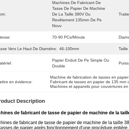
Machines De Fabricant De 
Tasse De Papier De Machine 
om:
De La Taille 380V Du 
Trait
Revêtement 135mm De Pe 
Nouv
tesse:
70-90 PCs/minute
Diamè
asse Vers Le Haut De Diamètre:
46-100mm
Taill
Papier Enduit De Pe Simple Ou 
tériel:
Puiss
Double
Machine de fabrication de tasses en papie
ettre en évidence:
Fabricant de tasses en papier de 135 mm 
Machines et appareils pour couvertures en
roduct Description
hines de fabricant de tasse de papier de machine de la tai
hines de fabricant de tasse de papier de machine de la taille 3
 tasses de papier après fonctionnement d'une procédure entière