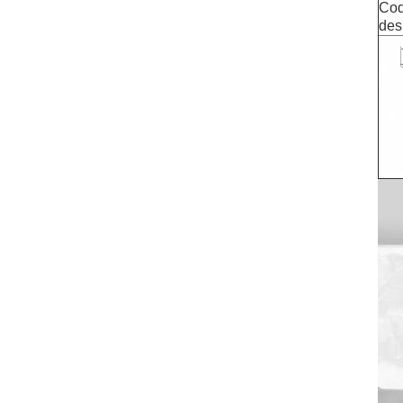
Cod
des