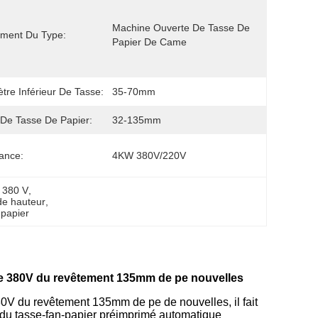
Machine Ouverte De Tasse De 
ement Du Type:
Papier De Came
tre Inférieur De Tasse:
35-70mm
e De Tasse De Papier:
32-135mm
ance:
4KW 380V/220V
r 380 V
, 
de hauteur
, 
 papier
lle 380V du revêtement 135mm de pe nouvelles
80V du revêtement 135mm de pe de nouvelles, il fait
 du tasse-fan-papier préimprimé automatique