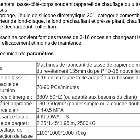
entant, tasse-côté-corps soudant (appareil de chauffage ou ultras
sus
ordage, l'huile de silicone diméthylique 201, catégorie comestib
rieur de fond-disque, le fond préchauffant et pré-se pliant, chau
se déchargeant, collection.
machine convient font des tasses de 3-16 onces en changeant 
s efficacement et moins de maintence.
Technical de
paramètres
Machines de fabricant de tasse de papier de m
e
du revêtement 135mm du pe PFD-16 nouvelle
le de tasse :
3-16 once (l'autre taille adaptée aux besoins du
acité de
70-90 PCs/minutes
duction
rce d'énergie :
380V 50HZ (ou adapté aux besoins du client)
ériel approprié :
180-350g/m2 (papier simple ou à couche doub
rce d'air
0.4-0.5 MPA
ssance totale :
4 KILOWATTS
le de paquet :
2.25*1.45*1.95 m, 2500KG
allage de
1100*1000*1000 70kg
lection de tasse