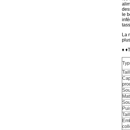
alim
des
le b
infé
tas
La 
plu
♦ ♦
Typ
Tail
Cap
pro
Sou
Mat
Sou
Pui
Tail
Emb
col