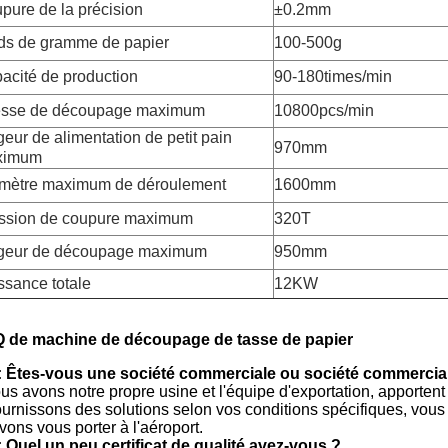
pure de la précision
±0.2mm
ds de gramme de papier
100-500g
acité de production
90-180times/min
esse de découpage maximum
10800pcs/min
geur de alimentation de petit pain
970mm
ximum
mètre maximum de déroulement
1600mm
ssion de coupure maximum
320T
geur de découpage maximum
950mm
ssance totale
12KW
 de machine de découpage de tasse de papier
: Êtes-vous une société commerciale ou société commercia
ous avons notre propre usine et l'équipe d'exportation, apporten
fournissons des solutions selon vos conditions spécifiques, vou
ons vous porter à l'aéroport.
: Quel un peu certificat de qualité avez-vous ?