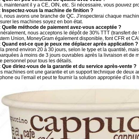
i, maintenant il y a CE, OIN, etc. Si nécessaire, vous pouvez pro
: Inspectez-vous la machine de finition ?
ui, nous avons une branche de QC. J'inspecterai chaque machine 
ssurer les machines soyez en bon état.
: Quelle méthode de paiement avez-vous acceptée ?
énéralement, nous acceptons le dépôt de 30% TTT (transfert de t
tern Union, MoneyGram également disponible, font CFR et CAF 
: Quand est-ce que je peux me déplacer après application ?
la prend environ 20 à 30 jours, selon le type et la quantité, ma
arquées à moins de 3 jours ouvrables après la livraison et de m
e personnel pour tous les détails.
: Que diriez-vous de la garantie et du service après-vente ?
os machines ont une garantie et un support technique de deux ans
phone ou l'email et peut te fournir la solution appropriée d'ici