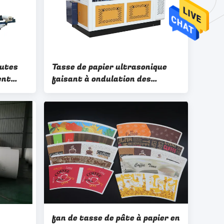
nutes
Tasse de papier ultrasonique
ent
faisant à ondulation des
machines 350g/M2 la machine
de veste de tasse de papier
fan de tasse de pâte à papier en