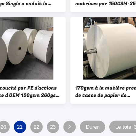
o Single a enduit la
matrices par 150GSM-3
e première courante de
a enduit le résistant à l'
de papier
papier de petit pain
 couché par PE d'actions
170gsm à la matière pre
se d'OEM 190gsm 260gsm
de tasse de papier de
lle de petit pain
revêtement du PE 280gs
adapté aux besoins du cl
20
21
22
23
Durer
Le total