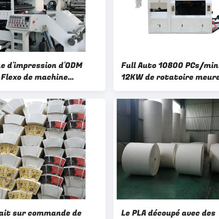
e d'impression d'ODM
Full Auto 10800 PCs/mi
l Flexo de machine
12KW de rotatoire meur
ession d'écran de tasse
coupeur pour ridé
ier du diamètre 1300mm
fait sur commande de
Le PLA découpé avec des