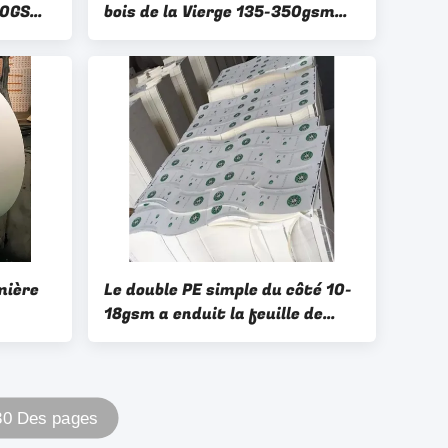
50GSM
bois de la Vierge 135-350gsm
eau de
pour faire la tasse de papier
mière
Le double PE simple du côté 10-
18gsm a enduit la feuille de
m a
papier sulfurisée
ient
 30 Des pages