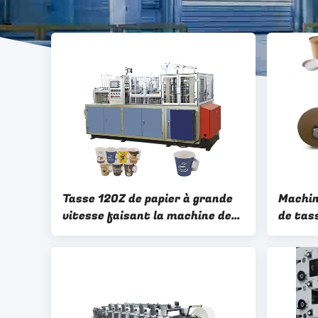
Tasse 12OZ de papier à grande
Machin
vitesse faisant la machine de
de tass
tasse de papier de thé des
haute 
machines 180-300g/M2
tasse 