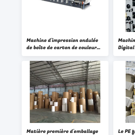
Machine d'impression ondulée
Machin
de boîte de carton de couleur
Digita
multi de la CE 150KW
d'impr
de pap
Matière première d'emballage
Le PE 