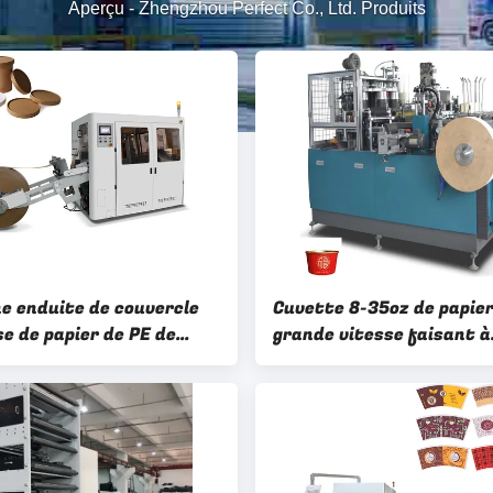
Aperçu
-
Zhengzhou Perfect Co., Ltd. Produits
e enduite de couvercle
Cuvette 8-35oz de papier
e de papier de PE de
grande vitesse faisant à
performance pour la
machine 60-70 PCs/min
de café