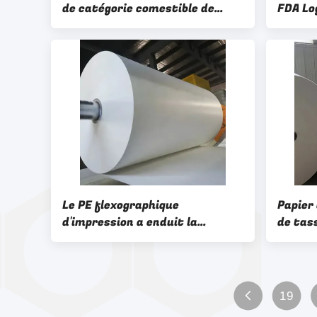
de catégorie comestible de
FDA Log
petit pain fait sur commande
matièr
de papier pour les tasses de
tasse 
papier
Le PE flexographique
Papier
d'impression a enduit la
de tas
matière première de tasse de
en feui
papier de tasse
19