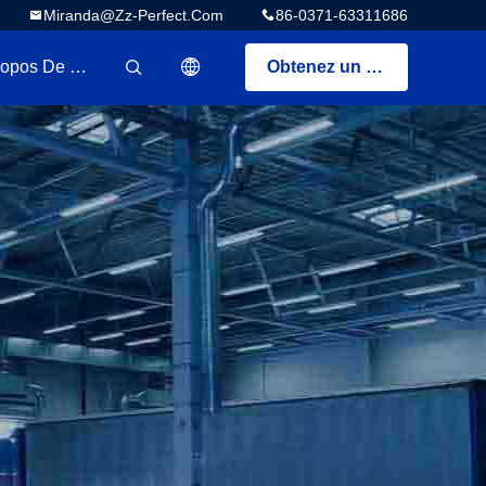
Miranda@zz-Perfect.com
86-0371-63311686
A Propos De Nous
Obtenez un devis
描述