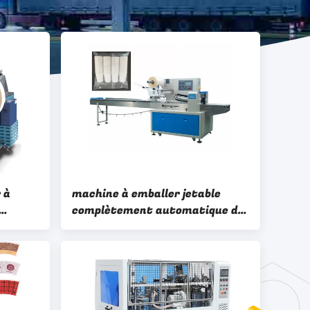
 à
machine à emballer jetable
complètement automatique de
ute
tasse de 450mm pour les
tasses de papier