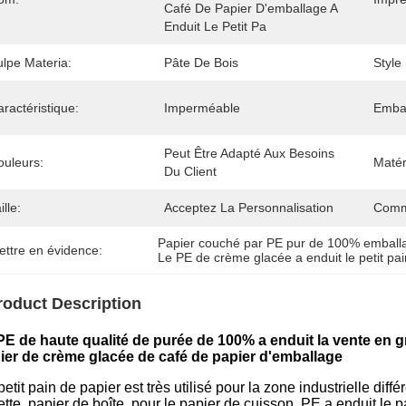
Café De Papier D'emballage A 
Enduit Le Petit Pa
ulpe Materia:
Pâte De Bois
Style
ractéristique:
Imperméable
Embal
Peut Être Adapté Aux Besoins 
ouleurs:
Matér
Du Client
ille:
Acceptez La Personnalisation
Comm
Papier couché par PE pur de 100% emball
ettre en évidence:
Le PE de crème glacée a enduit le petit pa
roduct Description
PE de haute qualité de purée de 100% a enduit la vente en g
ier de crème glacée de café de papier d'emballage
etit pain de papier
est très utilisé pour la zone industrielle dif
tte, papier de boîte, pour le papier de cuisson, PE a enduit le p