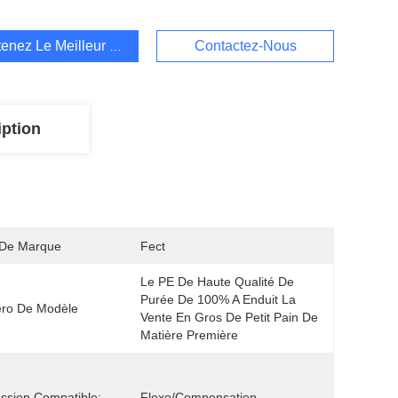
enez Le Meilleur Prix
Contactez-Nous
iption
De Marque
Fect
Le PE De Haute Qualité De 
Purée De 100% A Enduit La 
ro De Modèle
Vente En Gros De Petit Pain De 
Matière Première 
ssion Compatible:
Flexo/compensation