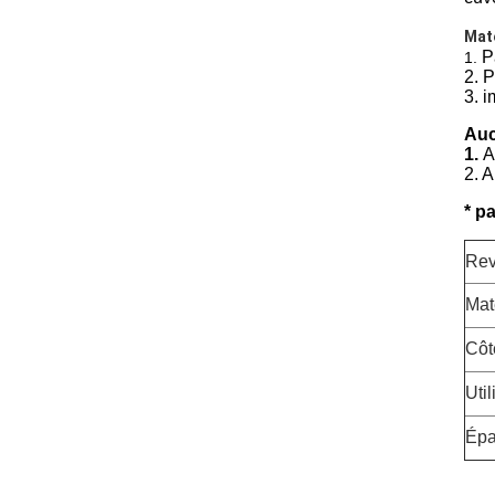
Maté
P
1.
2. 
3. 
Auc
1.
A
2. A
*
pa
Rev
Mat
Côt
Util
Épa