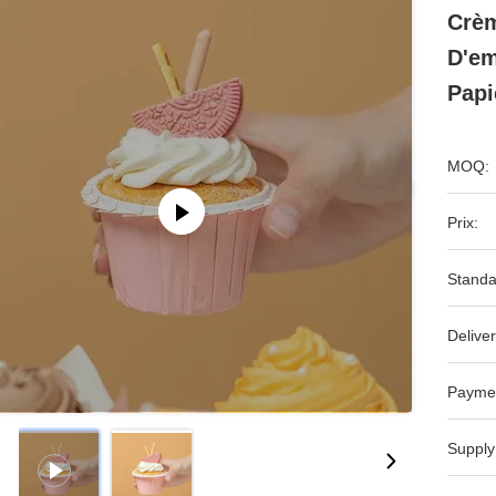
Crèm
D'em
Papi
MOQ:
Prix:
Standa
Deliver
Payme
Supply