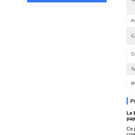
P
Ca
C
Ta
M
P
Le 
pap
Ce p
cuve