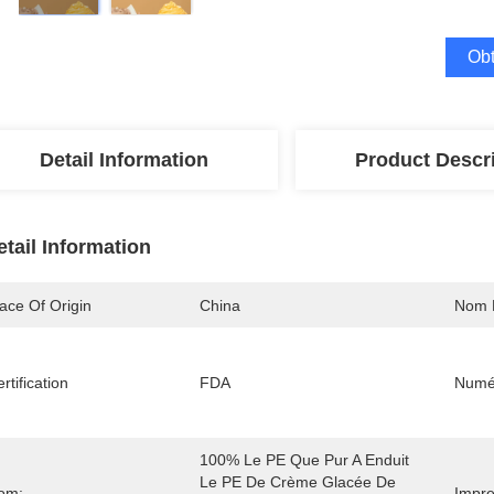
Obt
Detail Information
Product Descr
etail Information
ace Of Origin
China
Nom 
rtification
FDA
Numé
100% Le PE Que Pur A Enduit 
Le PE De Crème Glacée De 
om:
Impre