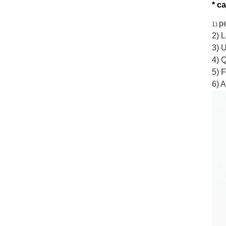
* ca
p
1)
2) L
3) 
4) 
5) 
6) A