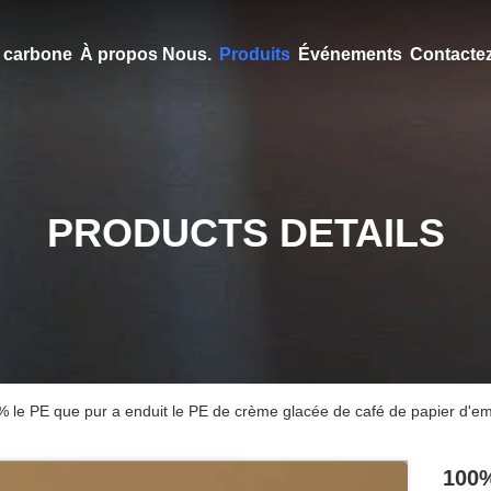
en carbone
À propos Nous.
Produits
Événements
Contacte
PRODUCTS DETAILS
 le PE que pur a enduit le PE de crème glacée de café de papier d'emba
100%