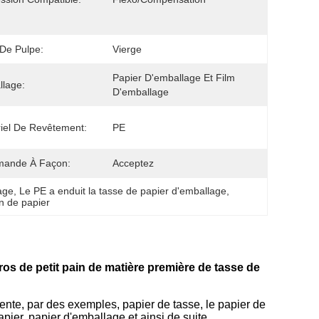
 De Pulpe:
Vierge
Papier D'emballage Et Film 
lage:
D'emballage
iel De Revêtement:
PE
ande À Façon:
Acceptez
age
, 
Le PE a enduit la tasse de papier d'emballage
, 
in de papier
ros de petit pain de matière première de tasse de
férente, par des exemples, papier de tasse, le papier de
apier, papier d'emballage et ainsi de suite.