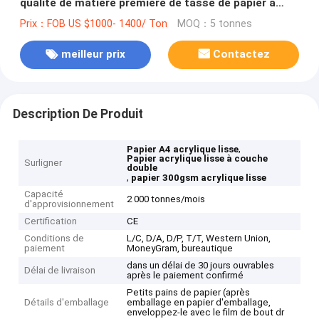
qualité de matière première de tasse de papier à
couche double
Prix：FOB US $1000- 1400/ Ton
MOQ：5 tonnes
meilleur prix
Contactez
Description De Produit
,
Papier A4 acrylique lisse
Papier acrylique lisse à couche
Surligner
double
,
papier 300gsm acrylique lisse
Capacité
2 000 tonnes/mois
d'approvisionnement
Certification
CE
Conditions de
L/C, D/A, D/P, T/T, Western Union,
paiement
MoneyGram, bureautique
dans un délai de 30 jours ouvrables
Délai de livraison
après le paiement confirmé
Petits pains de papier (après
Détails d'emballage
emballage en papier d'emballage,
enveloppez-le avec le film de bout dr