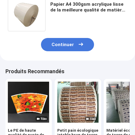
Papier A4 300gsm acrylique lisse
de la meilleure qualité de matière
première de tasse de papier à
couche double
Continuer
Produits Recommandés
Le PE de haute
Petit pain écologique
Matériel écolo
qualité de purée de
jetable brun de tasse
de tasse de pa