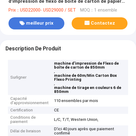
d'impression de flexo de boîte de carton de papier
de 850mm 60m/min emballage 6
Prix：USD22000- USD29000 / SET
MOQ：1 ensemble
meilleur prix
Contactez
Description De Produit
machine d'impression de Flexo de
boîte de carton de 850mm
,
machine de 60m/Min Carton Box
Surligner
Flexo Printing
,
machine de tirage en couleurs 6 de
850mm
Capacité
110 ensembles par mois
d'approvisionnement
Certification
CE
Conditions de
L/C, T/T, Western Union,
paiement
D'ici 40 jours après que paiement
Délai de livraison
confirmé