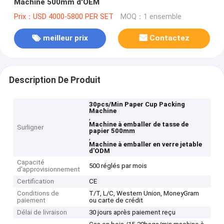
Machine 500mm d'OEM
Prix：USD 4000-5800 PER SET
MOQ：1 ensemble
meilleur prix
Contactez
Description De Produit
30pcs/Min Paper Cup Packing
Machine
,
Machine à emballer de tasse de
Surligner
papier 500mm
,
Machine à emballer en verre jetable
d'ODM
Capacité
500 réglés par mois
d'approvisionnement
Certification
CE
Conditions de
T/T, L/C, Western Union, MoneyGram
paiement
ou carte de crédit
Délai de livraison
30 jours après paiement reçu