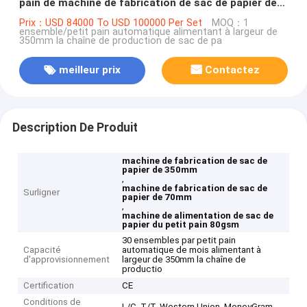
pain de machine de fabrication de sac de papier de
70mm à de 350mm
Prix：USD 84000 To USD 100000 Per Set
MOQ：1
ensemble/petit pain automatique alimentant à largeur de
350mm la chaîne de production de sac de pa
meilleur prix
Contactez
Description De Produit
machine de fabrication de sac de
papier de 350mm
,
machine de fabrication de sac de
Surligner
papier de 70mm
,
machine de alimentation de sac de
papier du petit pain 80gsm
30 ensembles par petit pain
Capacité
automatique de mois alimentant à
d'approvisionnement
largeur de 350mm la chaîne de
productio
Certification
CE
Conditions de
L/C, T/T, Western Union, MoneyGram