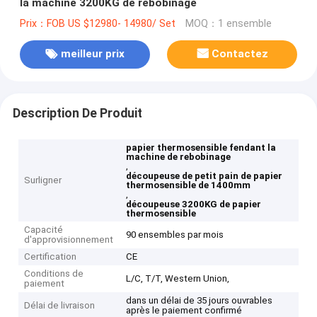
la machine 3200KG de rebobinage
Prix：FOB US $12980- 14980/ Set
MOQ：1 ensemble
meilleur prix
Contactez
Description De Produit
papier thermosensible fendant la
machine de rebobinage
,
découpeuse de petit pain de papier
Surligner
thermosensible de 1400mm
,
découpeuse 3200KG de papier
thermosensible
Capacité
90 ensembles par mois
d'approvisionnement
Certification
CE
Conditions de
L/C, T/T, Western Union,
paiement
dans un délai de 35 jours ouvrables
Délai de livraison
après le paiement confirmé