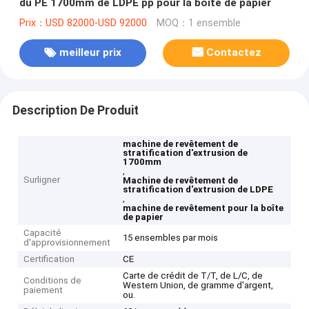
du PE 1700mm de LDPE pp pour la boîte de papier
Prix：USD 82000-USD 92000
MOQ：1 ensemble
meilleur prix
Contactez
Description De Produit
machine de revêtement de
stratification d'extrusion de
1700mm
,
Surligner
Machine de revêtement de
stratification d'extrusion de LDPE
,
machine de revêtement pour la boîte
de papier
Capacité
15 ensembles par mois
d'approvisionnement
Certification
CE
Carte de crédit de T/T, de L/C, de
Conditions de
Western Union, de gramme d'argent,
paiement
ou.