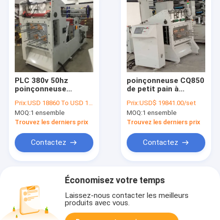
PLC 380v 50hz
poinçonneuse CQ850
poinçonneuse
de petit pain à
3000*1400*2000mm
grande vitesse de
Prix:
USD 18860 To USD 19000 Per Set
Prix:
USD$ 19841.00/set
de tasse de papier de
tasse de papier de
MOQ:
1 ensemble
MOQ:
1 ensemble
3 phases
1300mm
Trouvez les derniers prix
Trouvez les derniers prix
Contactez
Contactez
Économisez votre temps
Laissez-nous contacter les meilleurs
produits avec vous.