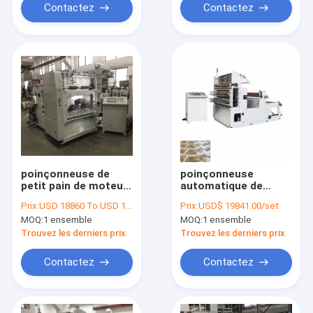
Contactez
Contactez
poinçonneuse de
poinçonneuse
petit pain de moteur
automatique de
servo à C.A. de
tasse de papier de
Prix:
USD 18860 To USD 19000 Per Set
Prix:
USD$ 19841.00/set
poinçonneuse de
850mm 150-200
MOQ:
1 ensemble
MOQ:
1 ensemble
tasse de papier 100-
fois/minute
900g/M2
Trouvez les derniers prix
Trouvez les derniers prix
Contactez
Contactez