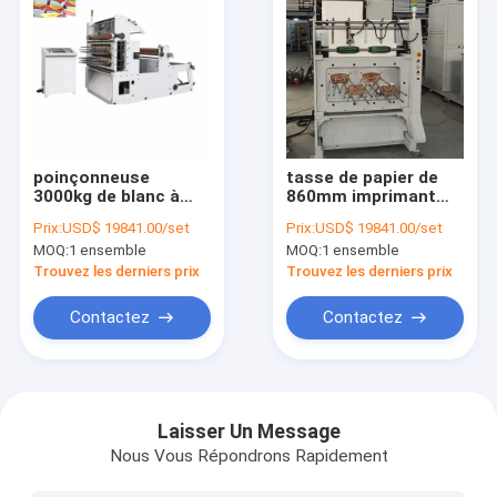
poinçonneuse
tasse de papier de
3000kg de blanc à
860mm imprimant
grande vitesse de la
l'OEM d'ODM de
Prix:
USD$ 19841.00/set
Prix:
USD$ 19841.00/set
tasse 380V de papier
découpage de
MOQ:
1 ensemble
MOQ:
1 ensemble
poinçon de machine
Trouvez les derniers prix
Trouvez les derniers prix
Contactez
Contactez
Maison
Produits
Laisser Un Message
Nous Vous Répondrons Rapidement
Au sujet de nous