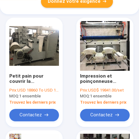
Donnez votre exigence
Petit pain pour
Impression et
couvrir la
poinçonneuse
poinçonneuse de
3000x1400x2000mm
Prix:
USD 18860 To USD 19000 Per Set
Prix:
USD$ 19841.00/set
carton de boîte de
de tasse de papier
MOQ:
1 ensemble
MOQ:
1 ensemble
carton pour la tasse
d'OEM 10kw
de papier
Trouvez les derniers prix
Trouvez les derniers prix
Contactez
Contactez