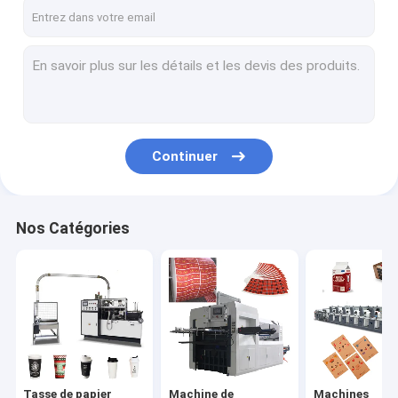
Visite d'usine
Contrôle de qualité
Contactez-nous
Nouvelles
Continuer
Tasse de papier faisant des machines
Nos Catégories
Machine de découpage de tasse de papier
Machines d'impression de tasse de papier
Machine de papier de gamelle
Machine à emballer de tasse de papier
Tasse de papier
Machine de
Machines