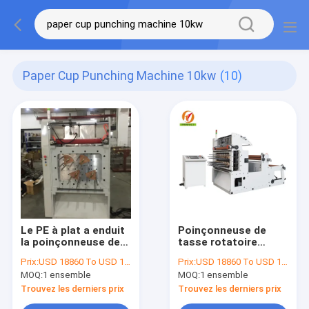
Paper Cup Punching Machine 10kw
(10)
Le PE à plat a enduit
Poinçonneuse de
la poinçonneuse de
tasse rotatoire
tasse de papier
automatique de
Prix:
USD 18860 To USD 19000 Per Set
Prix:
USD 18860 To USD 19000 Per Set
d'emballage 170
papier blanc pour la
MOQ:
1 ensemble
MOQ:
1 ensemble
fois/minute
cuvette de papier
Trouvez les derniers prix
Trouvez les derniers prix